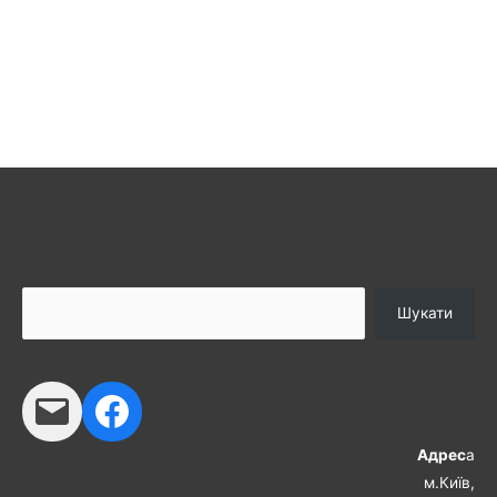
Шукати
Адрес
а
м.Київ,