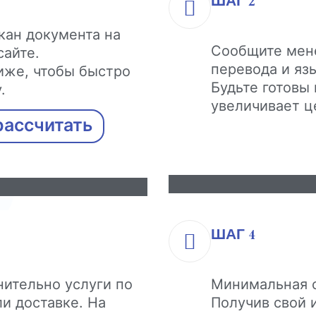
ШАГ 2
кан документа на
Сообщите мен
сайте.
перевода и яз
иже, чтобы быстро
Будьте готовы 
.
увеличивает це
рассчитать
ШАГ 4
нительно услуги по
Минимальная с
и доставке. На
Получив свой 