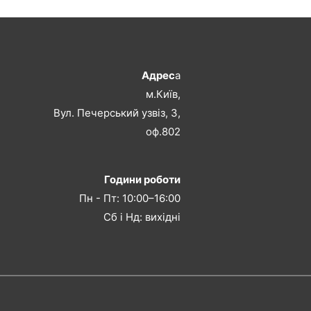
Адрес
а
м.Київ,
Вул. Печерський узвіз, 3,
оф.802
Години роботи
Пн - Пт: 10:00–16:00
Сб і Нд: вихідні